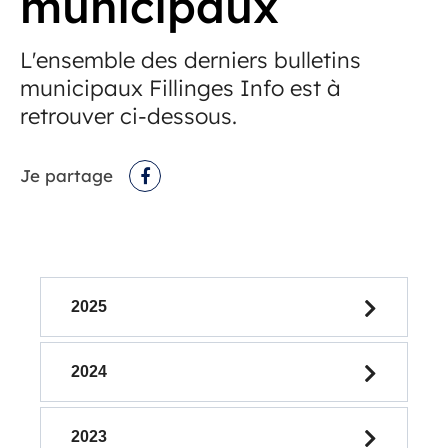
municipaux
L'ensemble des derniers bulletins
municipaux Fillinges Info est à
retrouver ci-dessous.
Je partage
Facebook
F
B
A
u
2025
l
Q
l
-
2024
e
L
t
i
2023