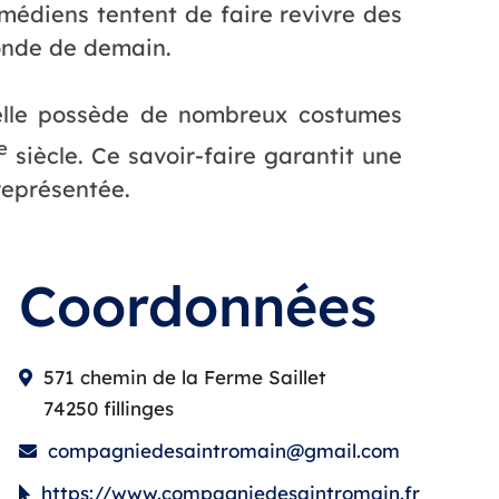
omédiens tentent de faire revivre des
onde de demain.
: elle possède de nombreux costumes
e
siècle. Ce savoir-faire garantit une
représentée.
Coordonnées
571 chemin de la Ferme Saillet
74250 fillinges
compagniedesaintromain@gmail.com
https://www.compagniedesaintromain.fr