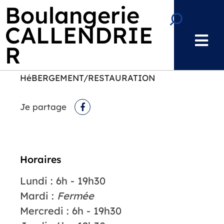
Aller au menu
Aller au contenu
Boulangerie
Aller à la recherche
Recherche
CALLENDRIE
R
HéBERGEMENT/RESTAURATION
Je partage
Facebook
Horaires
Lundi : 6h - 19h30
Mardi :
Fermée
Mercredi : 6h - 19h30