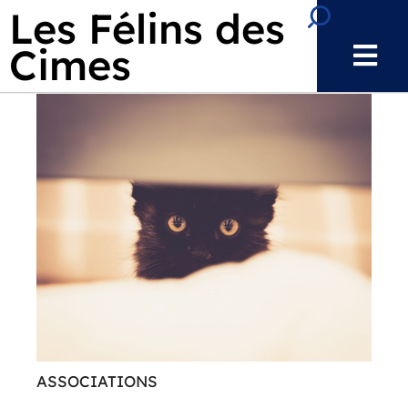
Aller au menu
Aller au contenu
Les Félins des
Recherche
Aller à la recherche
Cimes
ASSOCIATIONS