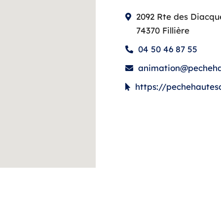
2092 Rte des Diacq
74370 Fillière
04 50 46 87 55
animation@pecheha
https://pechehautes